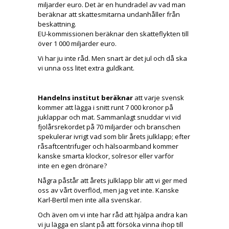
miljarder euro. Det är en hundradel av vad man
beräknar att skattesmitarna undanhåller från
beskattning.
EU-kommissionen beräknar den skatteflykten till
över 1 000 miljarder euro.
Vi har ju inte råd. Men snart är det jul och då ska
vi unna oss litet extra guldkant.
Handelns institut beräknar
att varje svensk
kommer att lägga i snitt runt 7 000 kronor på
juklappar och mat. Sammanlagt snuddar vi vid
fjolårsrekordet på 70 miljarder och branschen
spekulerar ivrigt vad som blir årets julklapp; efter
råsaftcentrifuger och hälsoarmband kommer
kanske smarta klockor, solresor eller varför
inte en egen drönare?
Några påstår att årets julklapp blir att vi ger med
oss av vårt överflöd, men jag vet inte. Kanske
Karl-Bertil men inte alla svenskar.
Och även om vi inte har råd att hjälpa andra kan
vi ju lägga en slant på att försöka vinna ihop till