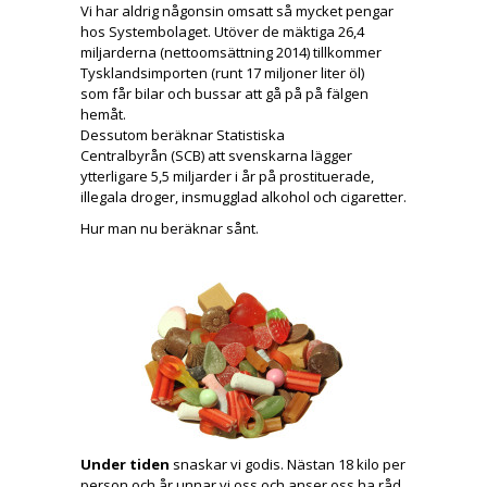
Vi har aldrig någonsin omsatt så mycket pengar
hos Systembolaget. Utöver de mäktiga 26,4
miljarderna (nettoomsättning 2014) tillkommer
Tysklandsimporten (runt 17 miljoner liter öl)
som får bilar och bussar att gå på på fälgen
hemåt.
Dessutom beräknar Statistiska
Centralbyrån (SCB) att svenskarna lägger
ytterligare 5,5 miljarder i år på prostituerade,
illegala droger, insmugglad alkohol och cigaretter.
Hur man nu beräknar sånt.
Under tiden
snaskar vi godis. Nästan 18 kilo per
person och år unnar vi oss och anser oss ha råd