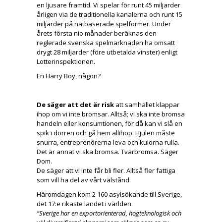
en ljusare framtid. Vi spelar för runt 45 miljarder
årligen via de traditionella kanalerna och runt 15
miljarder på nätbaserade spelformer. Under
årets första nio månader beräknas den
reglerade svenska spelmarknaden ha omsatt
drygt 28 miljarder (före utbetalda vinster) enligt
Lotterinspektionen.
En Harry Boy, någon?
De säger att det är risk
att samhället klappar
ihop om vi inte bromsar. Alltså; vi ska inte bromsa
handeln eller konsumtionen, för då kan vi slå en
spik i dörren och gå hem allihop. Hjulen måste
snurra, entreprenörerna leva och kulorna rulla.
Det är annat vi ska bromsa. Tvärbromsa. Säger
Dom.
De säger att vi inte får bli fler. Alltså fler fattiga
som vill ha del av vårt välstånd.
Häromdagen kom 2 160 asylsökande till Sverige,
det 17:e rikaste landet i världen.
”Sverige har en exportorienterad, högteknologisk och