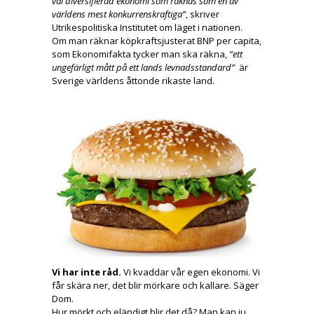
väl diversifierad ekonomi som räknas som en av
världens mest konkurrenskraftiga”
, skriver
Utrikespolitiska Institutet om läget i nationen.
Om man räknar köpkraftsjusterat BNP per capita,
som Ekonomifakta tycker man ska räkna,
”ett
ungefärligt mått på ett lands levnadsstandard”
är
Sverige världens åttonde rikaste land.
Vi har inte råd.
Vi kvaddar vår egen ekonomi. Vi
får skära ner, det blir mörkare och kallare. Säger
Dom.
Hur mörkt och eländigt blir det då? Man kan ju