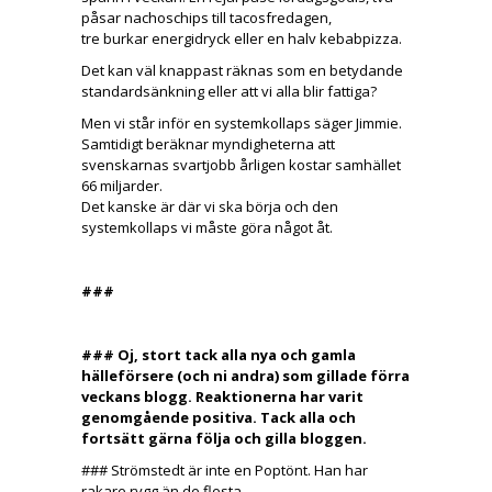
påsar nachoschips till tacosfredagen,
tre burkar energidryck eller en halv kebabpizza.
Det kan väl knappast räknas som en betydande
standardsänkning eller att vi alla blir fattiga?
Men vi står inför en systemkollaps säger Jimmie.
Samtidigt beräknar myndigheterna att
svenskarnas svartjobb årligen kostar samhället
66 miljarder.
Det kanske är där vi ska börja och den
systemkollaps vi måste göra något åt.
###
### Oj, stort tack alla nya och gamla
hälleförsere (och ni andra) som gillade förra
veckans blogg. Reaktionerna har varit
genomgående positiva. Tack alla och
fortsätt gärna följa och gilla bloggen.
### Strömstedt är inte en Poptönt. Han har
rakare rygg än de flesta.