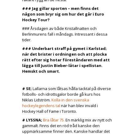
### Jag gillar sporten – men finns det
någon som bryr sig om hur det går i Euro
Hockey Tour?
### Årsdagen av både Kristallnatten och
Berlinmurens fall i måndags. Intressant i dessa
tider.
### Underbart straff på gymet i Karlstad;
när det brister i ordningen och att plocka
rätt efter sig hotar föreståndaren med att
lägga till Justin Bieber-låtar i spellistan.
Hemskt och smart.
# SE;
Lallarna som låtsas hålla tacktal på diverse
fotbolls- och idrottsgalor borde gå kurs hos
Niklas Lidström.
Kolla in den svenska
hockeylegendens tal
när han blev invald i
Hockey Hall of Fame i Toronto.
# LYSSNA;
Bra låtar 75.
En märklig mix av nytt och
gammalt. Finns det en röd tråd kanske den
uppmärksamme finner den. Kanske handlar det