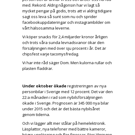
med. Rekord. Aldrig någonsin har vi lagt så
mycket pengar på godis, trots att vi aldrig tidigare
sagt oss leva så sunt som nu och sprider
facebookuppdateringar och instagrambilder om
vårt hälsosamma leverne.
Vi köper snacks för 2,4 miljarder kronor årligen
och trots våra sunda levnadsvanor ökar den
försäljningen med över sju procent i år. Det är
chipsfest varje tacomysfredag.
Vi har inte råd säger Dom. Men kulorna rullar och
plasten fladdrar.
Under oktober ökade
registreringen av nya
personbilar i Sverige med 12 procent. Det var den
22:a månaden i rad som nybilsförsäljningen
ökade i Sverige. Prognosen är 345 000 nya bilar
under 2015 och det är det bästa nybilsåret
genom tiderna.
Och vi lägger allt mer stålar på hemelektronik.
Läsplattor, nya telefoner med bättre kameror,
högre upplösning och fler finesser. Försäljningen