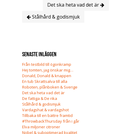
Det ska heta vad det är
Stålhård & godismjuk
Senaste inläggen
Från testbild till ögonkramp
Hej tomten, jag önskar mig…
Donald, Donald & knappen
En tub Skrattsalva till alla
Roboten, plånboken & Sverige
Det ska heta vad det är
De fattiga & De rika
Stålhård & godismjuk
Vardagshat & vardagshot
Tillbaka till en bättre framtid
#ThrowbackThursday från i går
Elva miljoner citroner
Nobel & suboptimerad kvalitet