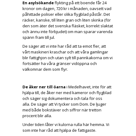
En asylsökande
flykting på ett boende får 24
kronor om dagen, 720 kr i månaden, oavsett vad
påhittade poliser eller olika flygblad påstår. Det
räcker, kanske, till liten gran och liten skinka (för
den som äter det svenska fläsket, korrekt slaktat
och ännu inte förbjudet) om man sparar varenda
spänn fram till jul.
De säger att vi inte har råd att ta emot fler, att
vårt maskineri kraschar och att våra gamlingar
blir fattighjon och utan sylt till pannkakorna om vi
fortsätter ha våra gränser vidöppna och
välkomnar dem som flyr.
De åker ner till öarna
i Medelhavet, inte för att
hjälpa till, de åker ner med kameror och flygblad
och säger sig dokumentera och tala för oss
alla. De säger att Vi tycker som Dom. De ljuger
med både bokstäver och siffror när tretton
procent blir alla.
Under tiden låter vi kulorna rulla här hemma. Vi
som inte har råd att hjälpa de fattigaste.