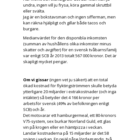
undra, ingen vill ju frysa, köra gammal skruttbil
eller svälta.
Jag är en bokstavsman och ingen sifferman, men
kan räkna hjälpligt och gillar både tacos och
burgare.
Medianvärdet för den disponibla inkomsten
(summan av hushållens olika inkomster minus
skatter och avgifter) för en svensk tvåbarnsfamilj
var enligt SCB år 2013 totalt 567 000 kronor. Det är
skapligt mycket pengar.
Om vi gissar
(ingen vet ju säkert) att en total
ökad kostnad för flyktingströmmen skulle betyda
ytterligare 20 miljarder i extrakostnader (och inga
intäkter) så betyder det 4 166 kronor per
arbetsför svensk (49% av befolkningen enligt
SCB) och år.
Det motsvarar ett hamburgermeal, ett 80-kronors
V75-system, sex burkar Norrland Guld, ett glas
vin på krogen eller en hämtpizza i veckan.
Landar kostnaderna på 15 miljarder är det 58
spänn i veckan. En rejäl påse lördagsgodis, två